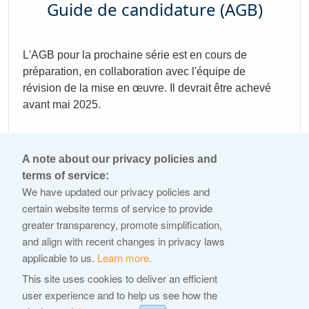
Guide de candidature (AGB)
L'AGB pour la prochaine série est en cours de
préparation, en collaboration avec l'équipe de
révision de la mise en œuvre. Il devrait être achevé
avant mai 2025.
A note about our privacy policies and
terms of service:
© 2026 Internet Corporation For Assigned Names and
We have updated our privacy policies and
Numbers
certain website terms of service to provide
greater transparency, promote simplification,
ICANN.org
and align with recent changes in privacy laws
Privacy Policy
applicable to us.
Learn more.
Terms of Service
This site uses cookies to deliver an efficient
user experience and to help us see how the
Cookie Policy