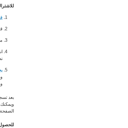
للاشترا
قم
قم
من 
ان
نط
يج
و
وع
بعد تسج
ويمكنك 
الصفحة ال
للحصول ع