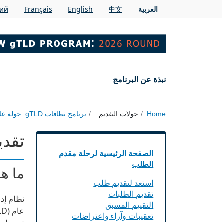
Skip to main conten
العربية
中文
English
Français
кий
Main navigation
نبذة عن البرنامج
Home
جولات التقديم
برنامج نطاقات gTLD: جولة عام 2026
تقدي
الصفحة الرئيسية لرحلة مقدم
الطلب
ما هو
استعد لتقديم طلب
تقديم الطلبات
نظام إد
التقييم المسبق
تعقيبات وآراء واعتراضات