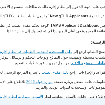
ب عليك دومًا الدخول إلى نظام إدارة طلبات نطاقات المستوى الأعلى من
تر القائمة
New gTLD Applicants
"مقدمي طلبات نطاقات gTLD الجديدة".
تر
TAMS Applicant Dashboard
"لوحة تحكم مقدم الطلب في نظام
قائمة الموجودة في أعلى اليمين إذا لم يتم توجيهك إلى هناك تلقائيًا.
الرئيسية:
فح النظام: ارجع إلى
دليل المستخدم لمقدمي الطلبات في نظام إدارة
ليمات مبسطة وتمهيدية حول النماذج ولوحات التحكم والرسائل. تتوفر
اقات المستوى الأعلى
من أجل توجيهك عبر خطوات التقديم.
قواعد والإجراءات: راجع
دليل مقدم الطلب
باعتباره المرجع الرسمي لج
لومات عامة: تفضل بزيارة صفحة
موارد جولة 2026
للاطلاع على الأسئ
موضوعات، وتسجيلات لندوات الويب، والمزيد.
اطلاع على إجابات للأسئلة الشائعة، انظر
الأسئلة المتداولة لنظام إدا