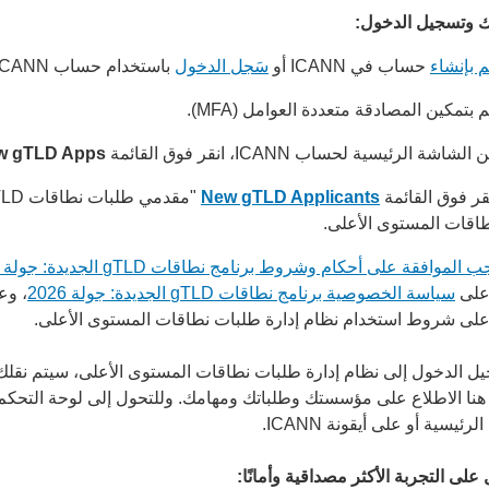
ك وتسجيل الدخول:
 بإنشاء
حساب في ICANN أو
سَجل الدخول
باستخدام حساب ICANN موجود.
 بتمكين المصادقة متعددة العوامل (MFA).
الشاشة الرئيسية لحساب ICANN، انقر فوق القائمة
w gTLD Apps
قر فوق القائمة
New gTLD Applicants
اقات المستوى الأعلى.
ب الموافقة على أحكام وشروط برنامج نطاقات gTLD الجديدة: جولة 2026
على
سياسة الخصوصية برنامج نطاقات gTLD الجديدة: جولة 2026
، وع
لى شروط استخدام نظام إدارة طلبات نطاقات المستوى الأعلى.
يل الدخول إلى نظام إدارة طلبات نطاقات المستوى الأعلى، سيتم نقلك
هنا الاطلاع على مؤسستك وطلباتك ومهامك. وللتحول إلى لوحة التحكم
رئيسية أو على أيقونة ICANN.
لى التجربة الأكثر مصداقية وأمانًا: