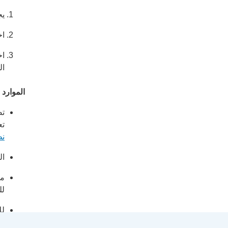
يج
اخ
اخ
ال
الموارد 
تص
تع
نط
ال
مع
لل
لل