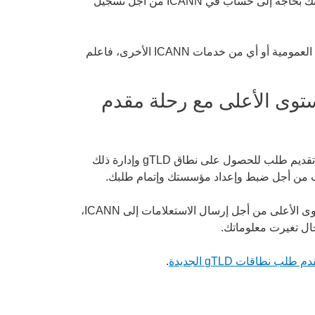
تسجيل نفسك، أو عن طريق قبول دعوة من مستخدم آخر. وفي كلا الحالين، فإنك بحاجة إلى حساب في ICANN من أجل تسجيل
علمًا بأنك إذا كنت قد سجلت واشتركت من قبل لحضور أحد اجتماعات ICANN العمومية أو أي من خدمات ICANN الأخرى، فاعلم
توى الأعلى مع رحلة مقدم
نظام إدارة طلبات نطاقات المستوى الأعلى هو النظام الذي تستخدمه من أجل تقديم طلب للحصول على نطاق gTLD وإدارة ذلك
ب من أجل ضبط وإعداد مؤسستك وإتمام طلبك.
بعد أن تتقدم بالطلب، سوف تواصل استخدام نظام إدارة طلبات نطاقات المستوى الأعلى من أجل إرسال الاستعلامات إلى ICANN،
حال تغيرت معلوماتك.
طلب نطاقات gTLD الجديدة
.