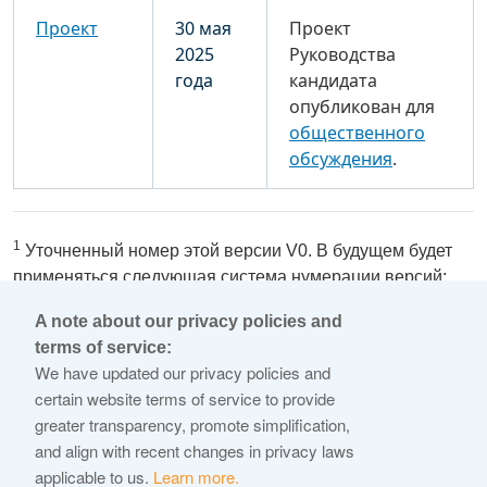
Проект
30 мая
Проект
2025
Руководства
года
кандидата
опубликован для
общественного
обсуждения
.
1
Уточненный номер этой версии V0. В будущем будет
применяться следующая система нумерации версий:
V#-ГГГГ.ММ.ДД.
A note about our privacy policies and
terms of service:
© 2026 Internet Corporation For Assigned Names and
We have updated our privacy policies and
Numbers
certain website terms of service to provide
greater transparency, promote simplification,
ICANN.org
and align with recent changes in privacy laws
Privacy Policy
applicable to us.
Learn more.