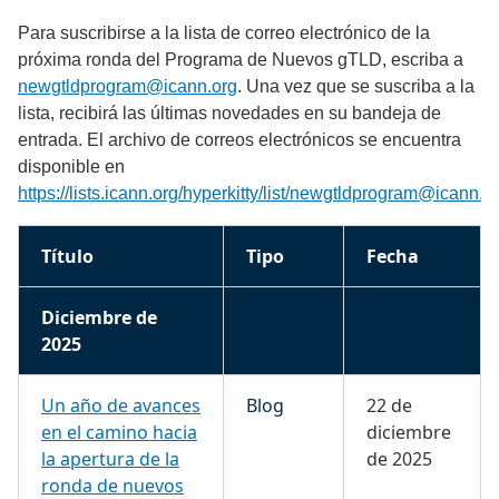
Para suscribirse a la lista de correo electrónico de la
próxima ronda del Programa de Nuevos gTLD, escriba a
newgtldprogram@icann.org
. Una vez que se suscriba a la
lista, recibirá las últimas novedades en su bandeja de
entrada. El archivo de correos electrónicos se encuentra
disponible en
https://lists.icann.org/hyperkitty/list/newgtldprogram@icann.or
Título
Tipo
Fecha
Diciembre de
2025
Un año de avances
Blog
22 de
en el camino hacia
diciembre
la apertura de la
de 2025
ronda de nuevos