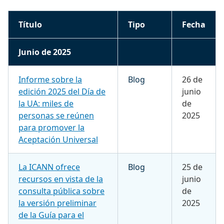
Título
Tipo
Fecha
Junio de 2025
Informe sobre la
Blog
26 de
edición 2025 del Día de
junio
la UA: miles de
de
personas se reúnen
2025
para promover la
Aceptación Universal
La ICANN ofrece
Blog
25 de
recursos en vista de la
junio
consulta pública sobre
de
la versión preliminar
2025
de la Guía para el