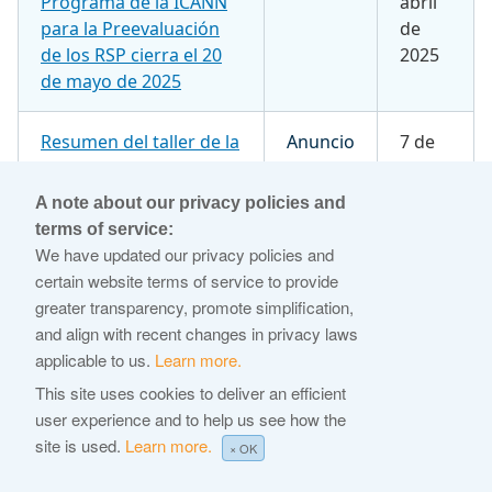
Programa de la ICANN
abril
para la Preevaluación
de
de los RSP cierra el 20
2025
de mayo de 2025
Resumen del taller de la
Anuncio
7 de
Junta Directiva
abril
realizado en marzo y de
de
A note about our privacy policies and
la reunión ICANN82
2025
terms of service:
We have updated our privacy policies and
En memoria de Nigel
Blog
1 de
certain website terms of service to provide
Hickson
abril
greater transparency, promote simplification,
de
and align with recent changes in privacy laws
2025
applicable to us.
Learn more.
This site uses cookies to deliver an efficient
user experience and to help us see how the
site is used.
Learn more.
× OK
Título
Tipo
Fecha