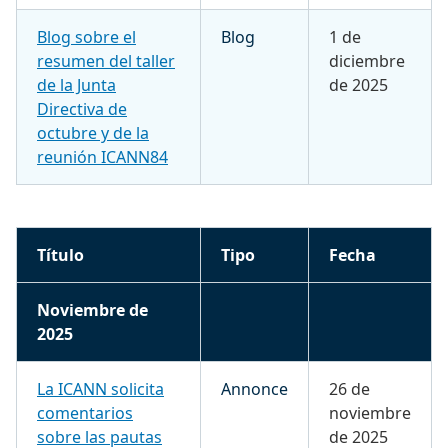
Blog sobre el
Blog
1 de
resumen del taller
diciembre
de la Junta
de 2025
Directiva de
octubre y de la
reunión ICANN84
Título
Tipo
Fecha
Noviembre de
2025
La ICANN solicita
Annonce
26 de
comentarios
noviembre
sobre las pautas
de 2025