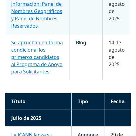
información: Panel de
agosto
Nombres Geográficos
de
y Panel de Nombres
2025
Reservados
Se aprueban en forma
Blog
14 de
condicional los
agosto
primeros candidatos
de
al Programa de Apoyo
2025
para Solicitantes
Título
Tipo
Fecha
Julio de 2025
La ICANN lanza su
Annonce
29 de