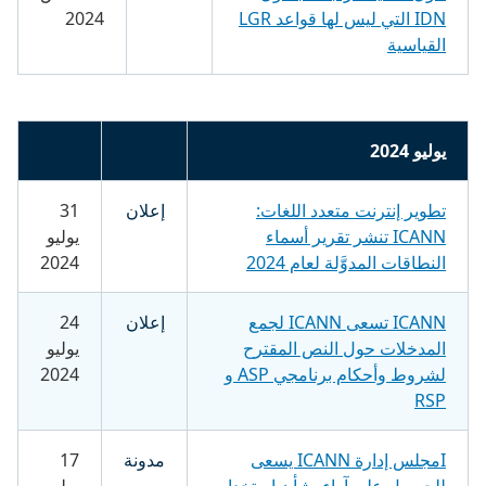
IDN التي ليس لها قواعد LGR
2024
القياسية
يوليو 2024
تطوير إنترنت متعدد اللغات:
إعلان
31
ICANN تنشر تقرير أسماء
يوليو
النطاقات المدوَّلة لعام 2024
2024
ICANN تسعى ICANN لجمع
إعلان
24
المدخلات حول النص المقترح
يوليو
لشروط وأحكام برنامجي ASP و
2024
RSP
Iمجلس إدارة ICANN يسعى
مدونة
17
للحصول على آراء بشأن استخدام
يوليو