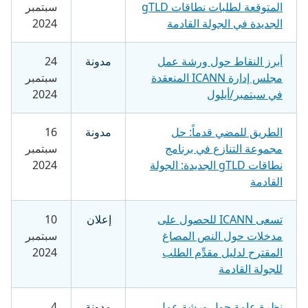
المتوقعة لطلبات نطاقات gTLD
سبتمبر
الجديدة في الجولة القادمة
2024
أبرز النقاط حول ورشة عمل
مدونة
24
مجلس إدارة ICANN المنعقدة
سبتمبر
في سبتمبر/أيلول
2024
الطريق للمضي قدماً: حل
مدونة
16
مجموعة التنازع في برنامج
سبتمبر
نطاقات gTLD الجديدة: الجولة
2024
القادمة
تسعى ICANN للحصول على
إعلان
10
مدخلات حول النص المصاغ
سبتمبر
المقترح لدليل مقدِّم الطلب
2024
للجولة القادمة
نظرة عامة حول ورشة عمل
مدونة
4